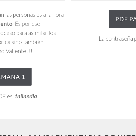
 las personas es a la hora
PDF P
iento
. Es por eso
oceso para asimilar los
La contraseña p
rica sino también
o Valiente!!!
EMANA 1
PDF es:
tailandia