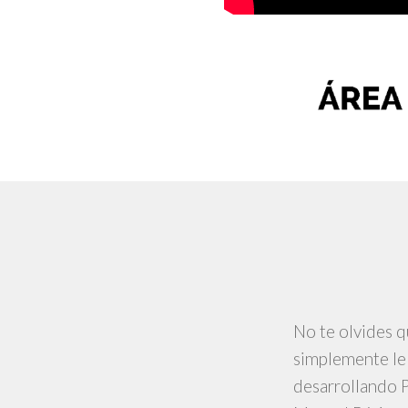
No te olvides q
simplemente le 
desarrollando P