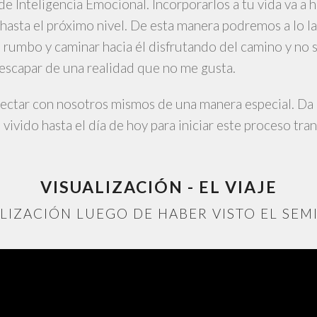
e Inteligencia Emocional. Incorporarlos a tu vida va a h
hasta el próximo nivel. De esta manera podremos a lo l
n rumbo y caminar hacia él disfrutando del camino y no
escapar de una realidad que no me gusta.
ectar con nosotros mismos de una manera especial. Da 
 vivido hasta el día de hoy para iniciar este proceso tr
VISUALIZACIÓN - EL VIAJE
ALIZACIÓN LUEGO DE HABER VISTO EL SEMI