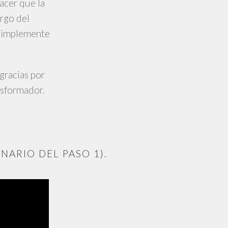
acer que la
argo del
 simplemente
gracias por
ansformador.
NARIO DEL PASO 1).