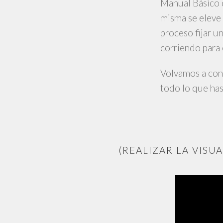
Manual Básico d
misma se eleve 
proceso fijar u
corriendo para 
Volvamos a con
todo lo que has
(REALIZAR LA VISU