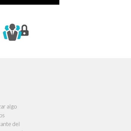
ar algo
os
tante del