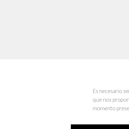
Es necesario se
que nos propone
momento prese