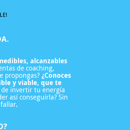
LE!
DA.
medibles, alcanzables
entas de coaching,
 te propongas?
¿Conoces
ble y viable, que te
 de invertir tu energía
er así conseguirla? Sin
fallar
.
O?