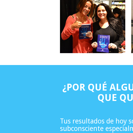
¿POR QUÉ ALG
QUE QU
Tus resultados de hoy 
subconsciente especia