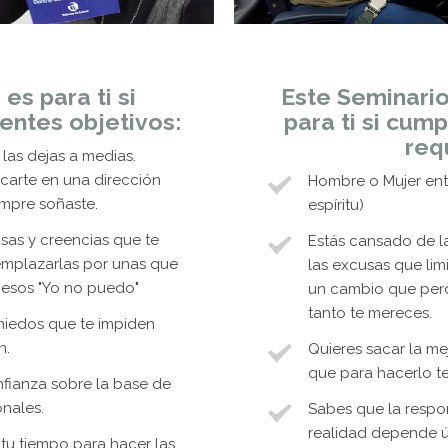
es para ti si
Este Seminario
ientes objetivos:
para ti si cump
requ
las dejas a medias.
ocarte en una dirección
Hombre o Mujer entr
iempre soñaste.
espíritu)
usas y creencias que te
Estás cansado de la
emplazarlas por unas que
las excusas que limi
s esos "Yo no puedo"
un cambio que perd
tanto te mereces.
miedos que te impiden
n.
Quieres sacar la mej
que para hacerlo te
fianza sobre la base de
onales.
Sabes que la respo
realidad depende ún
 tu tiempo para hacer las