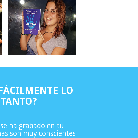
FÁCILMENTE LO
 TANTO?
 se ha grabado en tu
as son muy conscientes