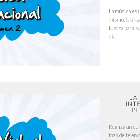
La música es 
mismo. Utilíz
fuerza para su
día.
LA
INT
PE
Realiza un dul
taza de té en 