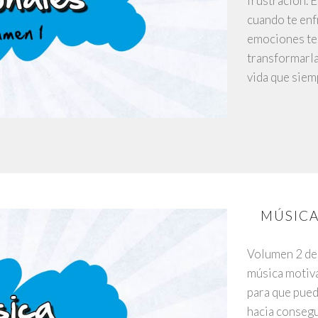
frustración. E
cuando te enf
emociones te 
transformarlas
vida que siem
MÚSICA
Volumen 2 de 
música motiva
para que pue
hacia consegu