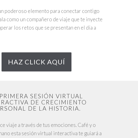
un poderoso elemento para conectar contigo
ala como un compañero de viaje que te inyecte
perar los retos que se presentan en el día a
HAZ CLICK AQUÍ
 PRIMERA SESIÓN VIRTUAL
ERACTIVA DE CRECIMIENTO
RSONAL DE LA HISTORIA.
ce viaje a través de tus emociones. Café y o
mano esta sesión virtual interactiva te guiará a