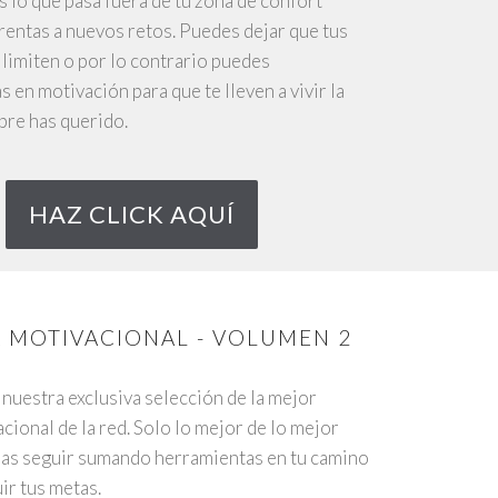
s lo que pasa fuera de tu zona de confort
rentas a nuevos retos. Puedes dejar que tus
limiten o por lo contrario puedes
 en motivación para que te lleven a vivir la
pre has querido.
HAZ CLICK AQUÍ
 MOTIVACIONAL - VOLUMEN 2
nuestra exclusiva selección de la mejor
cional de la red. Solo lo mejor de lo mejor
das seguir sumando herramientas en tu camino
ir tus metas.