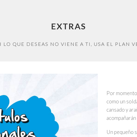
EXTRAS
I LO QUE DESEAS NO VIENE A TI, USA EL PLAN V
Por momentos 
como un solda
cansado y ara
acompañarán d
Un pequeño so