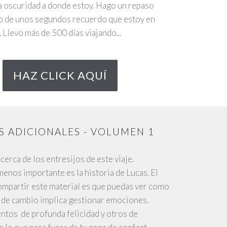
a oscuridad a donde estoy. Hago un repaso
o de unos segundos recuerdo que estoy en
 Llevo más de 500 días viajando...
HAZ CLICK AQUÍ
S ADICIONALES - VOLUMEN 1
erca de los entresijos de este viaje.
menos importante es la historia de Lucas. El
ompartir este material es que puedas ver como
 de cambio implica gestionar emociones.
tos de profunda felicidad y otros de