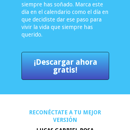
siempre has soñado. Marca este
día en el calendario como el día en
que decidiste dar ese paso para
vivir la vida que siempre has
querido.
¡Descargar ahora
gratis!
RECONÉCTATE A TU MEJOR
VERSIÓN