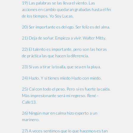
19) Las palabras se las lleva el viento. Las
acciones en cambio quedaran grabadas hasta el fin
de los tiempos. Yo Soy Lucas.
20) Ser importante es del ego. Ser feliz es del alma.
21) Deja de soñar. Empieza a vivir. Walter Mitty.
22) El talento es importante, pero son las horas
de práctica las que hacen la diferencia.
23) Si vas a tirar la toalla, que sea en la playa.
24) Hazlo. Y si tienes miedo Hazlo con miedo.
25) Caí con todo el peso. Pero si es fuerte la caída.
Más impresionante será mi regreso. René -
Calle13.
26) Ningún mar en calma hizo experto a un
marinero.
27) A veces sentimos que lo que hacemos es tan