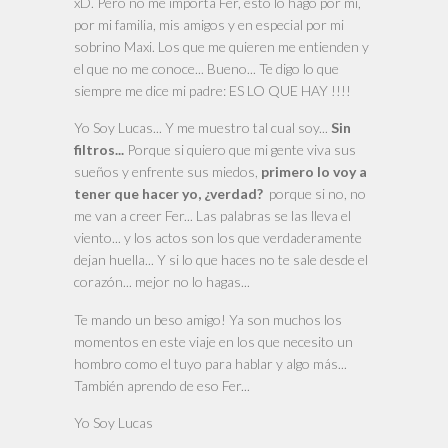
xD. Pero no me importa Fer, esto lo hago por mí,
por mi familia, mis amigos y en especial por mi
sobrino Maxi. Los que me quieren me entienden y
el que no me conoce... Bueno... Te digo lo que
siempre me dice mi padre: ES LO QUE HAY !!!!
Yo Soy Lucas... Y me muestro tal cual soy...
Sin
filtros...
Porque si quiero que mi gente viva sus
sueños y enfrente sus miedos,
primero lo voy a
tener que hacer yo, ¿verdad?
porque si no, no
me van a creer Fer... Las palabras se las lleva el
viento... y los actos son los que verdaderamente
dejan huella... Y si lo que haces no te sale desde el
corazón... mejor no lo hagas...
Te mando un beso amigo! Ya son muchos los
momentos en este viaje en los que necesito un
hombro como el tuyo para hablar y algo más...
También aprendo de eso Fer...
Yo Soy Lucas